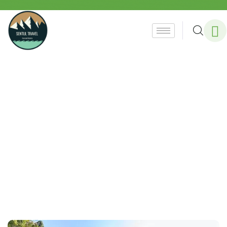
Gallery
People Don’t Take, Trips Take People.